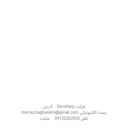
برای تنظیم مجدد رمز عبور خود دریافت خواهید کرد.
شرکت
Devsharp
آدرس
پست الکترونیکی
mortezzaghasemi@gmail.com
تلفن
09132262650
ساعت