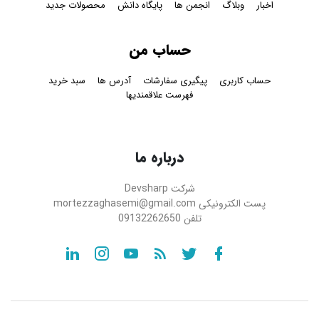
اخبار
وبلاگ
انجمن ها
پایگاه دانش
محصولات جدید
حساب من
حساب کاربری
پیگیری سفارشات
آدرس ها
سبد خرید
فهرست علاقمندیها
درباره ما
شرکت
Devsharp
پست الکترونیکی
mortezzaghasemi@gmail.com
تلفن
09132262650
linkedin
instagram
youtube
RSS
twitter
Facebook