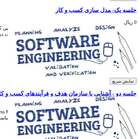
جلسه یک- مدل سازی کسب و کار
0 ریال
در این جلسه به معرفی چارچوب کلی و معرفی تمامی فعالیت هایی که
بهتر نیازمندی ها نرم افزار پرداخته می شود. همچنین اولین عملیا
نمایش سریع
جلسه دو - آشنایی با سازمان هدف و فرآیندهای کسب و کا
0 ریال
هدف و ساختار و ارتباطات آن با واحدهای غیر از سازمان هدف شناسائی Key Persons و Business Glossary مشخص کردن Business Process های ساز