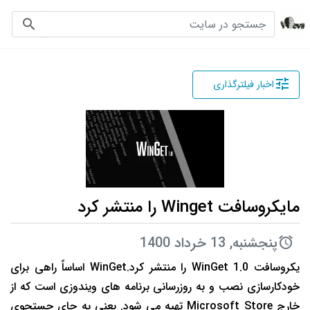
لوگو
جستجو در سایت
جستجو در
اخبار فیلترگذاری
مایکروسافت Winget را منتشر کرد
پنجشنبه, 13 خرداد 1400
یکروسافت WinGet 1.0 را منتشر کرد.WinGet اساساً راهی برای
خودکارسازی نصب و به روزرسانی برنامه های ویندوزی است که از
خارج Microsoft Store تهیه می شود. یعنی به جای جستجوی