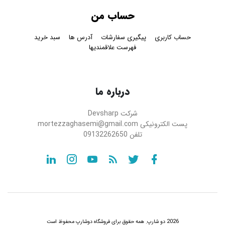
حساب من
حساب کاربری
پیگیری سفارشات
آدرس ها
سبد خرید
فهرست علاقمندیها
درباره ما
شرکت
Devsharp
پست الکترونیکی
mortezzaghasemi@gmail.com
تلفن
09132262650
linkedin
instagram
youtube
RSS
twitter
Facebook
2026 دو شارپ. همه حقوق برای فروشگاه دوشارپ محفوظ است